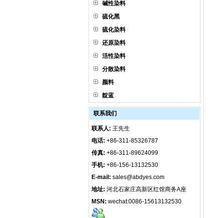
碱性染料
硫化黑
硫化染料
还原染料
活性染料
分散染料
颜料
靛蓝
联系我们
联系人:
王先生
电话:
+86-311-85326787
传真:
+86-311-89624099
手机:
+86-156-13132530
E-mail:
sales@abdyes.com
地址:
河北石家庄高新区红馆商务A座
MSN:
wechat:0086-15613132530