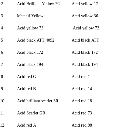
2
Acid Brilliant Yellow 2G
Acid yellow 17
3
Metanil Yellow
Acid yellow 36
4
Acid yellow 73
Acid yellow 73
5
Acid black ATT 4092
Acid black ATT
6
Acid black 172
Acid black 172
7
Acid black 194
Acid black 194
8
Acid red G
Acid red 1
9
Acid red B
Acid red 14
10
Acid brilliant scarlet 3R
Acid red 18
11
Acid Scarlet GR
Acid red 73
12
Acid red A
Acid red 88